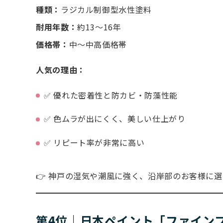
種類：
ラジカル制御型水性塗料
耐用年数：
約13〜16年
価格帯：
中〜中高価格帯
人気の理由：
✅ 優れた密着性と防カビ・防藻性能
✅ 色ムラが出にくく、美しい仕上がり
✅ リピート率が非常に高い
👉 神戸の湿気や潮風に強く、沿岸部のお客様に
第4位｜日本ペイント「ファイン