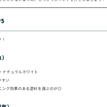
5
ク！
象）
・ナチュラルホワイト
やすい
ニング効果のある塗料を選ぶのが◎
囲気）